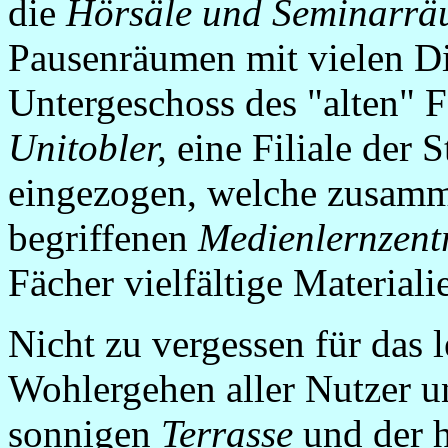
die
Hörsäle und Seminarr
Pausenräumen mit vielen Di
Untergeschoss des "alten" Fa
Unitobler,
eine Filiale der S
eingezogen, welche zusam
begriffenen
Medienlernzen
Fächer vielfältige Materiali
Nicht zu vergessen für das 
Wohlergehen aller Nutzer u
sonnigen
Terrasse
und der 