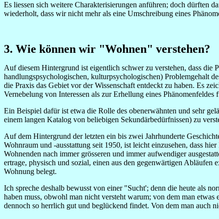
Es liessen sich weitere Charakterisierungen anführen; doch dürften 
wiederholt, dass wir nicht mehr als eine Umschreibung eines Phänom
3. Wie können wir "Wohnen" verstehen?
Auf diesem Hintergrund ist eigentlich schwer zu verstehen, dass die
handlungspsychologischen, kulturpsychologischen) Problemgehalt de
die Praxis das Gebiet vor der Wissenschaft entdeckt zu haben. Es zei
Vernebelung von Interessen als zur Erhellung eines Phänomenfeldes f
Ein Beispiel dafür ist etwa die Rolle des obenerwähnten und sehr 
einem langen Katalog von beliebigen Sekundärbedürfnissen) zu verst
Auf dem Hintergrund der letzten ein bis zwei Jahrhunderte Geschich
Wohnraum und -ausstattung seit 1950, ist leicht einzusehen, dass hie
Wohnenden nach immer grösseren und immer aufwendiger ausgestattete
ertrage, physisch und sozial, einen aus den gegenwärtigen Abläufen e
Wohnung belegt.
Ich spreche deshalb bewusst von einer "Sucht'; denn die heute als
haben muss, obwohl man nicht versteht warum; von dem man etwas erwa
dennoch so herrlich gut und beglückend findet. Von dem man auch ni