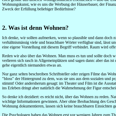
Wohnungskunst, wie es uns die Werbung der Häuserbauer, der Finanzi
Zweck der Erfüllung beliebiger Bedürfnisse?
2. Was ist denn Wohnen?
Ich denke, wir sollten aufmerken, wenn so plausible und dann doch 
verhältnismässig viele und brauchbare Wörter verfügbar sind, lässt 
eine eigene Vorstellung mit diesem Begriff verbindet. Raum wird of
Reden wir also über das Wohnen. Man muss es tun und sollte doch wohl
verlieren sich rasch in Allgemeinplätzen und sagen dann: aber das ist 
gehe eigentlich niemanden etwas an.
Nur ganz selten beschreiben Schriftsteller oder zeigen Filme das Woh
"bloss" der Hintergrund zu dem, was sie uns aus dem sozialen und p
stimmt! Oder andersherum gesagt: im Theater und Film ist die Ausstat
ins Erleben dringt aber natürlich die Wahrnehmung der Figur entsche
So denke ich dezidiert: es reicht nicht, über das Wohnen zu reden. N
wichtige Informationen gewinnen. Aber ohne Beobachtung des Gesc
Wohnung dokumentieren, lassen sich keine brauchbaren Einsichten 
Die Psychologen haben das Wohnen erst vor wenigen Jahren zum Them