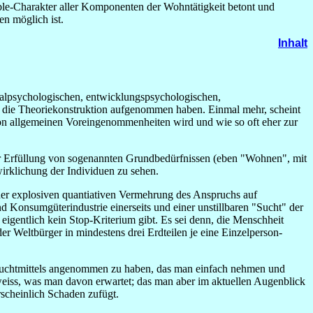
mble-Charakter aller Komponenten der Wohntätigkeit betont und
n möglich ist.
Inhalt
zialpsychologischen, entwicklungspsychologischen,
 die Theoriekonstruktion aufgenommen haben. Einmal mehr, scheint
r von allgemeinen Voreingenommenheiten wird und wie so oft eher zur
er Erfüllung von sogenannten Grundbedürfnissen (eben "Wohnen", mit
irklichung der Individuen zu sehen.
der explosiven quantiativen Vermehrung des Anspruchs auf
d Konsumgüterindustrie einerseits und einer unstillbaren "Sucht" der
gentlich kein Stop-Kriterium gibt. Es sei denn, die Menschheit
r Weltbürger in mindestens drei Erdteilen je eine Einzelperson-
s Suchtmittels angenommen zu haben, das man einfach nehmen und
weiss, was man davon erwartet; das man aber im aktuellen Augenblick
scheinlich Schaden zufügt.