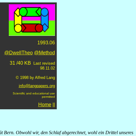
1993.06
@DwellTheo
@Method
31 /40 KB
Last revised
98.11.02
© 1998 by Alfred Lang
info@langpapers.org
Scientific and educational use
permitted
Home
||
t Bern. Obwohl wir, den Schlaf abgerechnet, wohl ein Drittel unseres