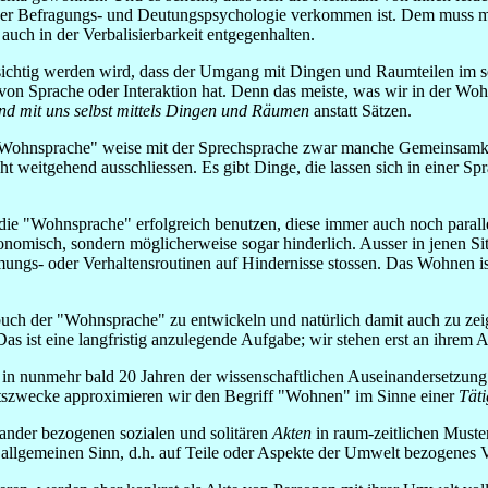
 einer Befragungs- und Deutungspsychologie verkommen ist. Dem muss 
uch in der Verbalisierbarkeit entgegenhalten.
sichtig werden wird, dass der Umgang mit Dingen und Raumteilen im 
on Sprache oder Interaktion hat. Denn das meiste, was wir in der Woh
nd mit uns selbst mittels Dingen und Räumen
anstatt Sätzen.
ie "Wohnsprache" weise mit der Sprechsprache zwar manche Gemeinsamke
 weitgehend ausschliessen. Es gibt Dinge, die lassen sich in einer Spra
e "Wohnsprache" erfolgreich benutzen, diese immer auch noch parallel
onomisch, sondern möglicherweise sogar hinderlich. Ausser in jenen 
ngs- oder Verhaltensroutinen auf Hindernisse stossen. Das Wohnen ist
ch der "Wohnsprache" zu entwickeln und natürlich damit auch zu zeige
as ist eine langfristig anzulegende Aufgabe; wir stehen erst an ihrem 
in nunmehr bald 20 Jahren der wissenschaftlichen Auseinandersetzun
itszwecke approximieren wir den Begriff "Wohnen" im Sinne einer
Täti
nander bezogenen sozialen und solitären
Akten
in raum-zeitlichen Muste
allgemeinen Sinn, d.h. auf Teile oder Aspekte der Umwelt bezogenes V