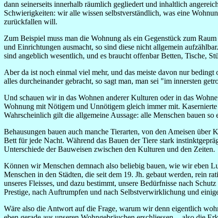
dann seinerseits innerhalb räumlich gegliedert und inhaltlich ange
Schwierigkeiten: wir alle wissen selbstverständlich, was eine Wohnung
zurückfallen will.
Zum Beispiel muss man die Wohnung als ein Gegenstück zum Raum u
und Einrichtungen ausmacht, so sind diese nicht allgemein aufzähl
sind angeblich wesentlich, und es braucht offenbar Betten, Tische, S
Aber da ist noch einmal viel mehr, und das meiste davon nur bedin
alles durcheinander gebracht, so sagt man, man sei "im innersten getro
Und schauen wir in das Wohnen anderer Kulturen oder in das Wohnen 
Wohnung mit Nötigem und Unnötigem gleich immer mit. Kasernierte M
Wahrscheinlich gilt die allgemeine Aussage: alle Menschen bauen s
Behausungen bauen auch manche Tierarten, von den Ameisen über Kr
Bett für jede Nacht. Während das Bauen der Tiere stark instinktgeprä
Unterschiede der Bauweisen zwischen den Kulturen und den Zeiten.
Können wir Menschen demnach also beliebig bauen, wie wir eben Lus
Menschen in den Städten, die seit dem 19. Jh. gebaut werden, rein ra
unseres Fleisses, und dazu bestimmt, unsere Bedürfnisse nach Schut
Prestige, nach Auftrumpfen und nach Selbstverwirklichung und einig
Wäre also die Antwort auf die Frage, warum wir denn eigentlich w
eben gerade aus unseren Wohngebräuchen erschliessen -- also die E