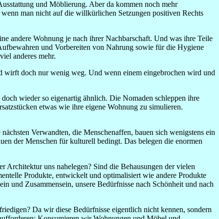
die Ausstattung und Möblierung. Aber da kommen noch mehr
ht, wenn man nicht auf die willkürlichen Setzungen positiven Rechts
 andere Wohnung je nach ihrer Nachbarschaft. Und was ihre Teile
 Aufbewahren und Vorbereiten von Nahrung sowie für die Hygiene
viel anderes mehr.
Und wirft doch nur wenig weg. Und wenn einem eingebrochen wird und
d doch wieder so eigenartig ähnlich. Die Nomaden schleppen ihre
satzstücken etwas wie ihre eigene Wohnung zu simulieren.
nächsten Verwandten, die Menschenaffen, bauen sich wenigstens ein
Bauen der Menschen für kulturell bedingt. Das belegen die enormen
r Architektur uns nahelegen? Sind die Behausungen der vielen
entelle Produkte, entwickelt und optimalisiert wie andere Produkte
nsein und Zusammensein, unsere Bedürfnisse nach Schönheit und nach
riedigen? Da wir diese Bedürfnisse eigentlich nicht kennen, sondern
ng aufforderen: Konsumieren wir Wohnungen und Möbel und