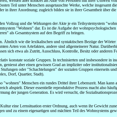
ieren, werden aber konkret als Akte von Personen mit ihrer Umwelt voll
rössten Teil unter Menschen ausgetauschte Werke, welche insgesamt d
r in ihrer Anordnung; zugleich bilden sie in ihrer Gesamtheit über d
rch den Vollzug und die Wirkungen der Akte je ein Teilsystemystem
esamtsystem "Wohnen" dar. Es ist die Aufgabe der wohnpsychologischen 
ieren" als Gesamtsystem auf den Begriff zu bringen.
n. Ähnlich wie die lexikalischen und syntaktischen Bezüge der Wörter 
mmten Arten von Artefakten, andere sind allgemeinerer Natur. Darüber
en sich etwa als Zutritt, Ausschluss, Kontrolle, Besitz oder anderen 
ativ konstate soziale Gruppen. In technisierten und insbesondere in ind
geniesst aber einen gewissen Grad an impliziter oder institutionalisie
de Stufungen oder "Schachtelungen" der sozialen Gruppen einerseits un
x, Dorf, Quartier, Stadt).
 "wohnen" Menschen ein rundes Drittel ihrer Lebenszeit. Man kann au
ich abspielt. Dieser essentielle reproduktive Prozess macht also häufig
mung der jungen Generation. Es wird versucht, die Sozialisationsprozess
n Kultur eine Lernsituation erster Ordnung, auch wenn ihr Gewicht zun
ngen und zu einem eigenartigen und mächten Teil des Wohnsystems gew