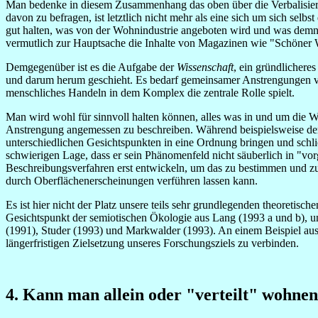
Man bedenke in diesem Zusammenhang das oben über die Verbalisieru
davon zu befragen, ist letztlich nicht mehr als eine sich um sich se
gut halten, was von der Wohnindustrie angeboten wird und was demna
vermutlich zur Hauptsache die Inhalte von Magazinen wie "Schöner
Demgegenüber ist es die Aufgabe der
Wissenschaft
, ein gründlicher
und darum herum geschieht. Es bedarf gemeinsamer Anstrengungen von
menschliches Handeln in dem Komplex die zentrale Rolle spielt.
Man wird wohl für sinnvoll halten können, alles was in und um die 
Anstrengung angemessen zu beschreiben. Während beispielsweise der 
unterschiedlichen Gesichtspunkten in eine Ordnung bringen und schl
schwierigen Lage, dass er sein Phänomenfeld nicht säuberlich in "vor
Beschreibungsverfahren erst entwickeln, um das zu bestimmen und zu
durch Oberflächenerscheinungen verführen lassen kann.
Es ist hier nicht der Platz unsere teils sehr grundlegenden theoretisc
Gesichtspunkt der semiotischen Ökologie aus Lang (1993 a und b),
(1991), Studer (1993) und Markwalder (1993). An einem Beispiel aus e
längerfristigen Zielsetzung unseres Forschungsziels zu verbinden.
4. Kann man allein oder "verteilt" wohne