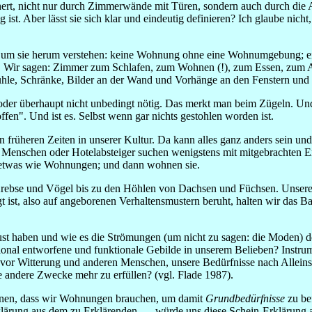
reichert, nicht nur durch Zimmerwände mit Türen, sondern auch durch 
 ist. Aber lässt sie sich klar und eindeutig definieren? Ich glaube nic
m sie herum verstehen: keine Wohnung ohne eine Wohnumgebung; eine
bar. Wir sagen: Zimmer zum Schlafen, zum Wohnen (!), zum Essen, zum
tühle, Schränke, Bilder an der Wand und Vorhänge an den Fenstern und 
gt oder überhaupt nicht unbedingt nötig. Das merkt man beim Zügeln. 
ffen". Und ist es. Selbst wenn gar nichts gestohlen worden ist.
früheren Zeiten in unserer Kultur. Da kann alles ganz anders sein un
enschen oder Hotelabsteiger suchen wenigstens mit mitgebrachten Er
o etwas wie Wohnungen; und dann wohnen sie.
ebse und Vögel bis zu den Höhlen von Dachsen und Füchsen. Unsere 
gt ist, also auf angeborenen Verhaltensmustern beruht, halten wir das 
t haben und wie es die Strömungen (um nicht zu sagen: die Moden) de
tional entworfene und funktionale Gebilde in unserem Belieben? Instrum
z vor Witterung und anderen Menschen, unsere Bedürfnisse nach Allei
e andere Zwecke mehr zu erfüllen? (vgl. Flade 1987).
ohnen, dass wir Wohnungen brauchen, um damit
Grundbedürfnisse
zu bef
rklärung aus dem zu Erklärenden -- , würde uns diese Schein-Erkläru