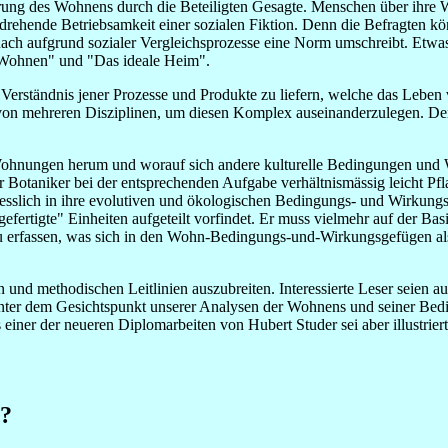
ng des Wohnens durch die Beteiligten Gesagte. Menschen über ihre W
lbst drehende Betriebsamkeit einer sozialen Fiktion. Denn die Befragten
ch aufgrund sozialer Vergleichsprozesse eine Norm umschreibt. Etwas
 Wohnen" und "Das ideale Heim".
es Verständnis jener Prozesse und Produkte zu liefern, welche das Le
 mehreren Disziplinen, um diesen Komplex auseinanderzulegen. Der Ps
Wohnungen herum und worauf sich andere kulturelle Bedingungen und W
Botaniker bei der entsprechenden Aufgabe verhältnismässig leicht Pf
iesslich in ihre evolutiven und ökologischen Bedingungs- und Wirkung
gefertigte" Einheiten aufgeteilt vorfindet. Er muss vielmehr auf der B
 erfassen, was sich in den Wohn-Bedingungs-und-Wirkungsgefügen als 
hen und methodischen Leitlinien auszubreiten. Interessierte Leser seien a
 unter dem Gesichtspunkt unserer Analysen der Wohnens und seiner B
iner der neueren Diplomarbeiten von Hubert Studer sei aber illustriert
n?