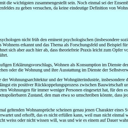
damit die wichtigsten zusammengestellt sein. Noch einmal sei der Ense
enfeldes zu geben versuchen, da keine eindeutige Definition von Wohne
 Psychologen nicht früh den eminent psychologischen (insbesondere so
s Wohnens erkannt und das Thema als Forschungsfeld und Beispiel für
chnet sich aber auch hier ab, dass theoriefreie Praxis leicht zum Opfe
ührt.
geläufigen Erklärungsvorschlags, Wohnen als Konsumption im Dienste d
ehen oder die Wohnung und ihre Ausstattung im Dienste der Selbstverw
te der Wohnungsarchitektur und der Wohngüterindustrie, insbesondere 
r längst ein positiver Rückkoppelungsprozess zwischen Bauwirtschaft un
n Wohnungen für immer weniger Personen eingesetzt hat, für den es ei
xtrapolierbaren Zustand, den man etwa so umschreiben könnte, dass jede
 normal geltenden Wohnansprüche scheinen genau jenen Charakter eine
rtet und erhofft, das es nicht erfüllen kann, weil man nicht einmal 
cht weiss oder nicht wissen will, was und wie es einem auf Dauer wahr