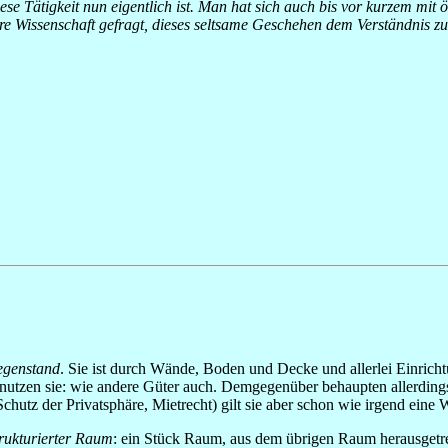
 Tätigkeit nun eigentlich ist. Man hat sich auch bis vor kurzem mit 
dere Wissenschaft gefragt, dieses seltsame Geschehen dem Verständnis z
genstand
. Sie ist durch Wände, Boden und Decke und allerlei Einrichtu
nutzen sie: wie andere Güter auch. Demgegenüber behaupten allerdings 
utz der Privatsphäre, Mietrecht) gilt sie aber schon wie irgend eine 
trukturierter Raum
: ein Stück Raum, aus dem übrigen Raum herausgetre