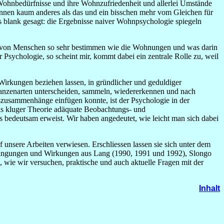
ohnbedürfnisse und ihre Wohnzufriedenheit und allerlei Umstände
 können kaum anderes als das und ein bisschen mehr vom Gleichen für
 blank gesagt: die Ergebnisse naiver Wohnpsychologie spiegeln
ben von Menschen so sehr bestimmen wie die Wohnungen und was darin
ychologie, so scheint mir, kommt dabei ein zentrale Rolle zu, weil
irkungen beziehen lassen, in gründlicher und geduldiger
lanzenarten unterscheiden, sammeln, wiedererkennen und nach
szusammenhänge einfügen konnte, ist der Psychologie in der
asis kluger Theorie adäquate Beobachtungs- und
bedeutsam erweist. Wir haben angedeutet, wie leicht man sich dabei
uf unsere Arbeiten verwiesen. Erschliessen lassen sie sich unter dem
edingungen und Wirkungen aus Lang (1990, 1991 und 1992), Slongo
, wie wir versuchen, praktische und auch aktuelle Fragen mit der
Inhalt