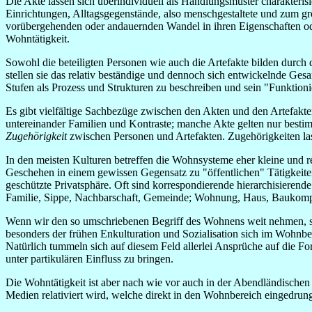
Die Akte lassen sich überindividuell als Handlungsmuster charakteris
Einrichtungen, Alltagsgegenstände, also menschgestaltete und zum g
vorübergehenden oder andauernden Wandel in ihren Eigenschaften ode
Wohntätigkeit.
Sowohl die beteiligten Personen wie auch die Artefakte bilden du
stellen sie das relativ beständige und dennoch sich entwickelnde G
Stufen als Prozess und Strukturen zu beschreiben und sein "Funktion
Es gibt vielfältige Sachbezüge zwischen den Akten und den Artefakte
untereinander Familien und Kontraste; manche Akte gelten nur besti
Zugehörigkeit
zwischen Personen und Artefakten. Zugehörigkeiten lass
In den meisten Kulturen betreffen die Wohnsysteme eher kleine und rel
Geschehen in einem gewissen Gegensatz zu "öffentlichen" Tätigkeiten, 
geschützte Privatsphäre. Oft sind korrespondierende hierarchisieren
Familie, Sippe, Nachbarschaft, Gemeinde; Wohnung, Haus, Baukomple
Wenn wir den so umschriebenen Begriff des Wohnens weit nehmen, so
besonders der frühen Enkulturation und Sozialisation sich im Wohnbere
Natürlich tummeln sich auf diesem Feld allerlei Ansprüche auf die For
unter partikulären Einfluss zu bringen.
Die Wohntätigkeit ist aber nach wie vor auch in der Abendländische
Medien relativiert wird, welche direkt in den Wohnbereich eingedru