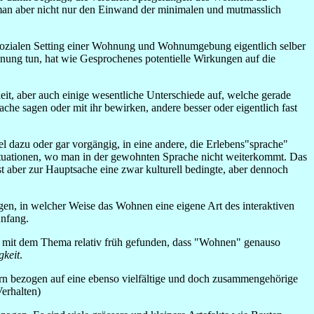
man aber nicht nur den Einwand der minimalen und mutmasslich
sozialen Setting einer Wohnung und Wohnumgebung eigentlich selber
nung tun, hat wie Gesprochenes potentielle Wirkungen auf die
it, aber auch einige wesentliche Unterschiede auf, welche gerade
che sagen oder mit ihr bewirken, andere besser oder eigentlich fast
 dazu oder gar vorgängig, in eine andere, die Erlebens"sprache"
Situationen, wo man in der gewohnten Sprache nicht weiterkommt. Das
 aber zur Hauptsache eine zwar kulturell bedingte, aber dennoch
n, in welcher Weise das Wohnen eine eigene Art des interaktiven
Anfang.
g mit dem Thema relativ früh gefunden, dass "Wohnen" genauso
gkeit
.
rn bezogen auf eine ebenso vielfältige und doch zusammengehörige
erhalten)