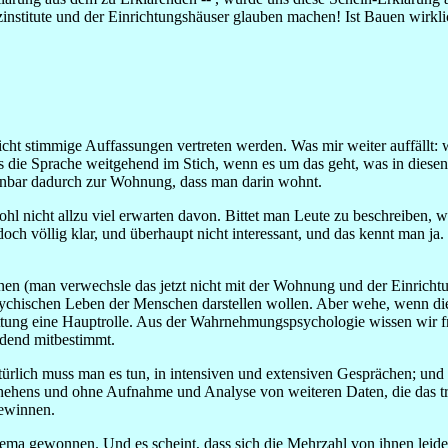
nstitute und der Einrichtungshäuser glauben machen! Ist Bauen wirkl
nicht stimmige Auffassungen vertreten werden. Was mir weiter auffäll
uns die Sprache weitgehend im Stich, wenn es um das geht, was in dies
fenbar dadurch zur Wohnung, dass man darin wohnt.
 nicht allzu viel erwarten davon. Bittet man Leute zu beschreiben, wie
doch völlig klar, und überhaupt nicht interessant, und das kennt man ja
nen (man verwechsle das jetzt nicht mit der Wohnung und der Einrichtu
sychischen Leben der Menschen darstellen wollen. Aber wehe, wenn die
tung eine Hauptrolle. Aus der Wahrnehmungspsychologie wissen wir freil
idend mitbestimmt.
atürlich muss man es tun, in intensiven und extensiven Gesprächen; und
hehens und ohne Aufnahme und Analyse von weiteren Daten, die das 
gewinnen.
a gewonnen. Und es scheint, dass sich die Mehrzahl von ihnen leide