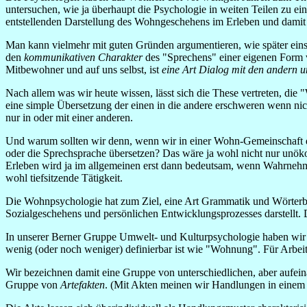
untersuchen, wie ja überhaupt die Psychologie in weiten Teilen zu
entstellenden Darstellung des Wohngeschehens im Erleben und damit a
Man kann vielmehr mit guten Gründen argumentieren, wie später ein
den
kommunikativen Charakter
des "Sprechens" einer eigenen Form v
Mitbewohner und auf uns selbst, ist
eine Art Dialog mit den andern u
Nach allem was wir heute wissen, lässt sich die These vertreten, d
eine simple Übersetzung der einen in die andere erschweren wenn nicht
nur in oder mit einer anderen.
Und warum sollten wir denn, wenn wir in einer Wohn-Gemeinschaft di
oder die Sprechsprache übersetzen? Das wäre ja wohl nicht nur unök
Erleben wird ja im allgemeinen erst dann bedeutsam, wenn Wahrnehmu
wohl tiefsitzende Tätigkeit.
Die Wohnpsychologie hat zum Ziel, eine Art Grammatik und Wörterbu
Sozialgeschehens und persönlichen Entwicklungsprozesses darstellt. D
In unserer Berner Gruppe Umwelt- und Kulturpsychologie haben wir 
wenig (oder noch weniger) definierbar ist wie "Wohnung". Für Arbe
Wir bezeichnen damit eine Gruppe von unterschiedlichen, aber aufei
Gruppe von
Artefakten
. (Mit Akten meinen wir Handlungen in einem 