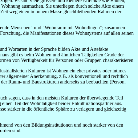
zogen. Es sind viele grössere und kleinere Artefakte wie Bauten,
ie Wohnung ausmachen. Sie unterliegen durch solche Akte einem
ie Zeit weg einen in hohem Masse gleichbleibenden Rahmen der
 "wohnende Menschen" und "Wohnraum mit Wohndingen"; zusammen
Forschung, die Manifestationen dieses Wohnsystems auf allen seinen
und Wortarten in der Sprache bilden Akte und Artefakte
hinaus gibt es beim Wohnen und ähnlichen Tätigkeiten Grade der
Formen von Verfügbarkeit für Personen oder Gruppen charakterisieren.
ustrialisierten Kulturen ist Wohnen ein eher privates oder intimes
rter allgemeiner Anerkennung, z.B. als konventionell und rechtlich
d der Raum- und Baustrukturen anderseits zu beobachten (Person,
ch sagen, dass in den meisten Kulturen der überwiegende Teil
 einen Teil der Wohntätigkeit beider Enkulturationspartner aus.
e stärker in die öffentliche Sphäre zu verlagern und gleichzeitig
ehmend von den Bildungsinstitutionen und noch stärker von den
orden sind.